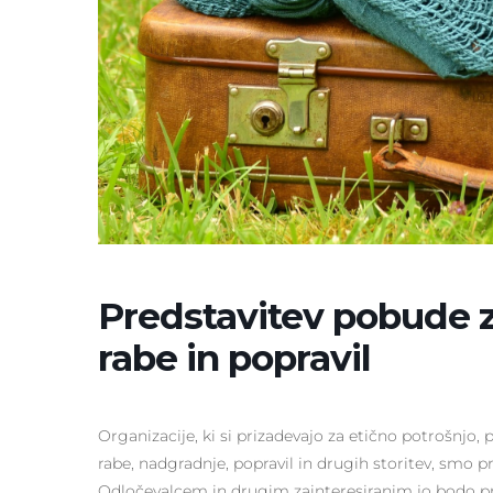
Predstavitev pobude 
rabe in popravil
Organizacije, ki si prizadevajo za etično potrošnj
rabe, nadgradnje, popravil in drugih storitev, smo 
Odločevalcem in drugim zainteresiranim jo bodo pr