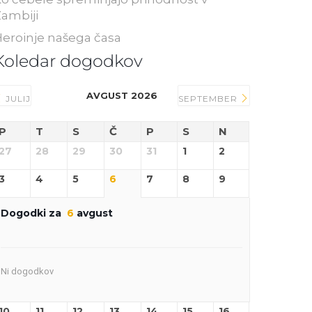
ambiji
eroinje našega časa
Koledar dogodkov
AVGUST 2026
JULIJ
SEPTEMBER
P
T
S
Č
P
S
N
27
28
29
30
31
1
2
3
4
5
6
7
8
9
Dogodki za
6
avgust
Ni dogodkov
10
11
12
13
14
15
16