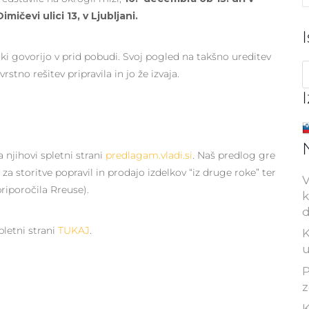
ičevi ulici 13, v Ljubljani.
ki govorijo v prid pobudi. Svoj pogled na takšno ureditev
rstno rešitev pripravila in jo že izvaja.
 njihovi spletni strani
predlagam.vladi.si
. Naš predlog gre
za storitve popravil in prodajo izdelkov “iz druge roke” ter
V
iporočila Rreuse).
k
d
letni strani
TUKAJ
.
K
u
P
z
K