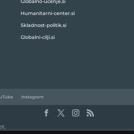
Globalno-ucenje.si
Humanitarni-center.si
Skladnost-politik.si
Globalni-cilji.si
uTube
Instagram
ct
,