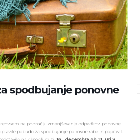
za spodbujanje ponovne
o, predvsem na področju zmanjševanja odpadkov, ponovne
pripravile pobudo za spodbujanje ponovne rabe in popravil.
edstavile na okrogli mizi,
16. decembra ob 13. uri v