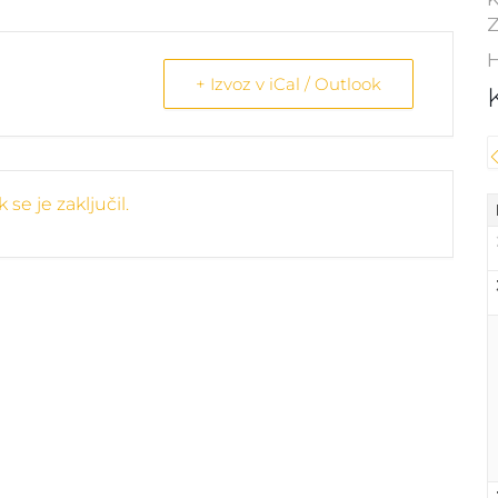
Z
H
+ Izvoz v iCal / Outlook
se je zaključil.