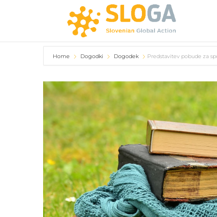
Home
Dogodki
Dogodek
Predstavitev pobude za sp