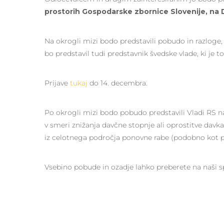
prostorih Gospodarske zbornice Slovenije, na Dim
Na okrogli mizi bodo predstavili pobudo in razloge, 
bo predstavil tudi predstavnik švedske vlade, ki je tov
Prijave
tukaj
do 14. decembra.
Po okrogli mizi bodo pobudo predstavili Vladi RS na
v smeri znižanja davčne stopnje ali oprostitve davka 
iz celotnega področja ponovne rabe (podobno kot pr
Vsebino pobude in ozadje lahko preberete na naši sp