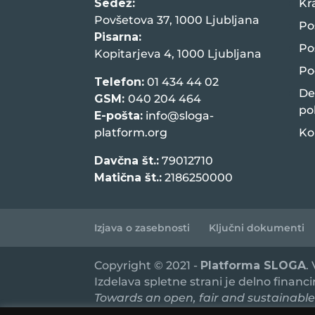
Sedež:
Kr
Povšetova 37, 1000 Ljubljana
Po
Pisarna:
Po
Kopitarjeva 4, 1000 Ljubljana
Po
Telefon:
01 434 44 02
De
GSM:
040 204 464
po
E-pošta:
info@sloga-
platform.org
Ko
Davčna št.:
79012710
Matična št.:
2186250000
Izjava o zasebnosti
Ključni dokumenti
Copyright © 2021 -
Platforma SLOGA
.
Izdelava spletne strani je delno financ
Towards an open, fair and sustainable
ki ju financira Evropska unija in sofin