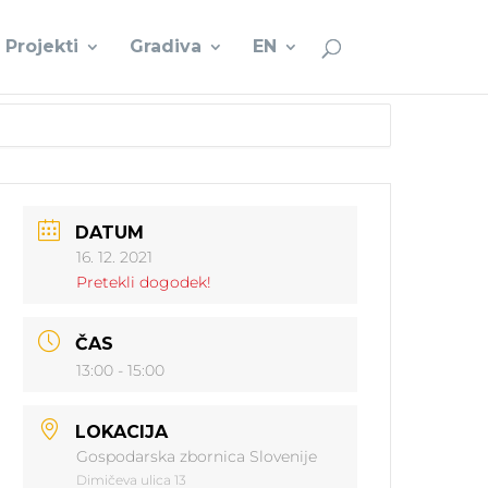
Projekti
Gradiva
EN
DATUM
16. 12. 2021
Pretekli dogodek!
ČAS
13:00 - 15:00
LOKACIJA
Gospodarska zbornica Slovenije
Dimičeva ulica 13