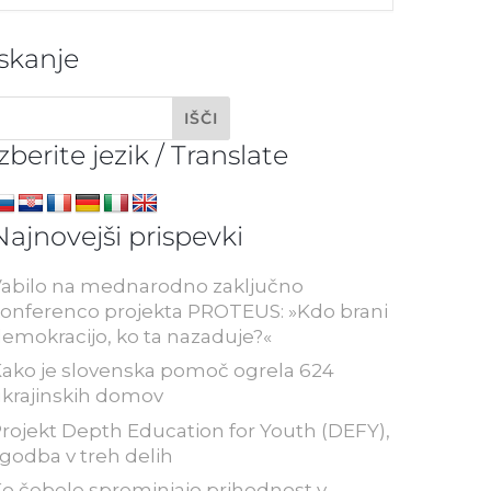
Iskanje
Izberite jezik / Translate
Najnovejši prispevki
abilo na mednarodno zaključno
onferenco projekta PROTEUS: »Kdo brani
emokracijo, ko ta nazaduje?«
ako je slovenska pomoč ogrela 624
krajinskih domov
rojekt Depth Education for Youth (DEFY),
godba v treh delih
o čebele spreminjajo prihodnost v