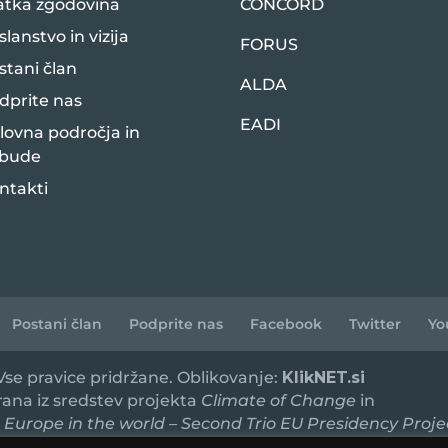
atka zgodovina
CONCORD
slanstvo in vizija
FORUS
stani član
ALDA
dprite nas
EADI
lovna področja in
bude
ntakti
Postani član
Podprite nas
Facebook
Twitter
Yo
 Vse pravice pridržane. Oblikovanje:
KlikNET.si
irana iz sredstev projekta
Climate of Change
in
 Europe in the world – Second Trio EU Presidency Proje
ancirata ministrstvi za javno upravo in zunanje zadeve.