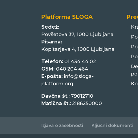
Platforma SLOGA
Pre
Sedež:
Kr
Povšetova 37, 1000 Ljubljana
Po
Pisarna:
Po
Kopitarjeva 4, 1000 Ljubljana
Po
Telefon:
01 434 44 02
De
GSM:
040 204 464
po
E-pošta:
info@sloga-
platform.org
Ko
Davčna št.:
79012710
Matična št.:
2186250000
Izjava o zasebnosti
Ključni dokumenti