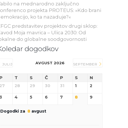
abilo na mednarodno zaključno
onferenco projekta PROTEUS: »Kdo brani
emokracijo, ko ta nazaduje?«
FGC predstavitev projektov drugi sklop:
avod Moja mavrica – Ulica 2030: Od
okalne do globalne soodgovornosti
Koledar dogodkov
AVGUST 2026
JULIJ
SEPTEMBER
P
T
S
Č
P
S
N
27
28
29
30
31
1
2
3
4
5
6
7
8
9
Dogodki za
8
avgust