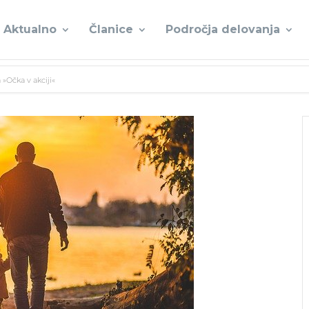
Aktualno
Članice
Področja delovanja
»Očka v akciji«