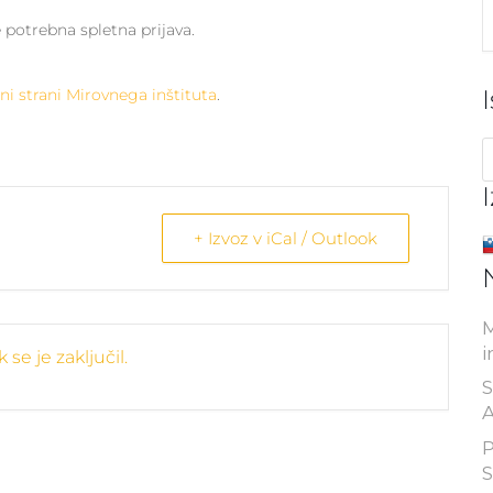
 potrebna spletna prijava.
ni strani Mirovnega inštituta
.
+ Izvoz v iCal / Outlook
M
i
se je zaključil.
S
A
P
S