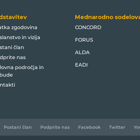
dstavitev
Mednarodno sodelov
atka zgodovina
CONCORD
slanstvo in vizija
FORUS
stani član
ALDA
dprite nas
EADI
lovna področja in
bude
ntakti
Postani član
Podprite nas
Facebook
Twitter
Yo