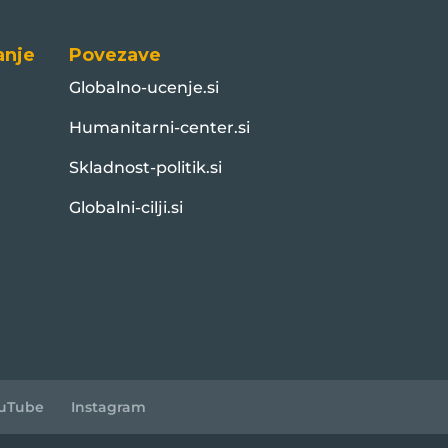
anje
Povezave
Globalno-ucenje.si
Humanitarni-center.si
Skladnost-politik.si
Globalni-cilji.si
uTube
Instagram