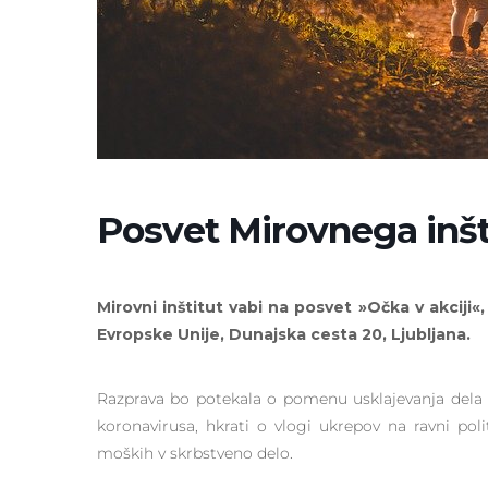
Posvet Mirovnega inšti
Mirovni inštitut vabi na posvet »Očka v akciji«, 
Evropske Unije, Dunajska cesta 20, Ljubljana.
Razprava bo potekala o pomenu usklajevanja dela
koronavirusa, hkrati o vlogi ukrepov na ravni pol
moških v skrbstveno delo.