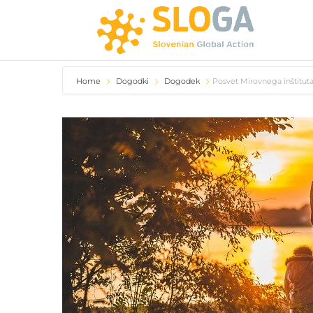
Home
Dogodki
Dogodek
Posvet Mirovnega inštituta 