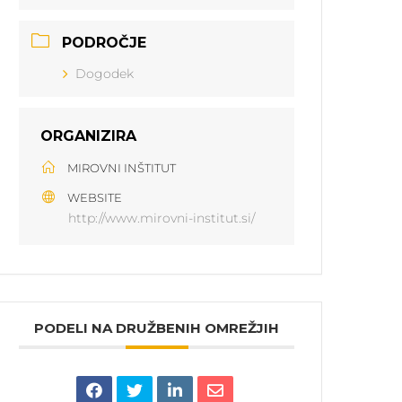
PODROČJE
Dogodek
ORGANIZIRA
MIROVNI INŠTITUT
WEBSITE
http://www.mirovni-institut.si/
PODELI NA DRUŽBENIH OMREŽJIH