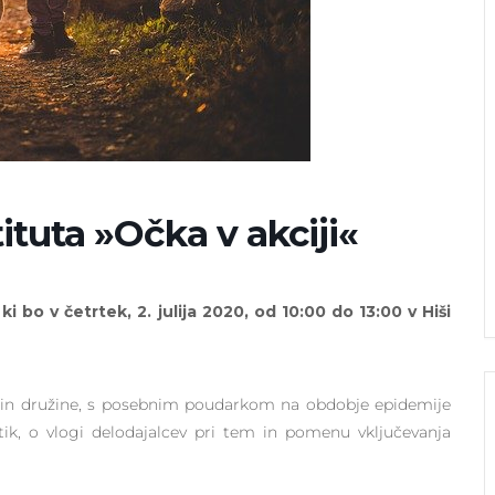
tuta »Očka v akciji«
ki bo v četrtek, 2. julija 2020, od 10:00 do 13:00 v Hiši
 in družine, s posebnim poudarkom na obdobje epidemije
itik, o vlogi delodajalcev pri tem in pomenu vključevanja