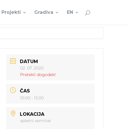
Projekti
Gradiva
EN
DATUM
02. 07. 2020
Pretekli dogodek!
ČAS
10:00 - 13:00
LOKACIJA
spletni seminar