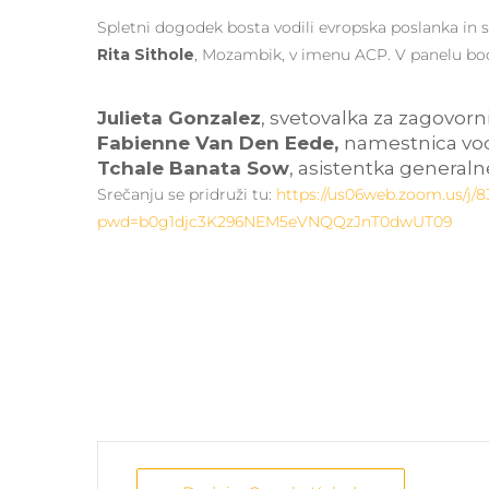
Spletni dogodek bosta vodili evropska poslanka in
Rita Sithole
, Mozambik, v imenu ACP. V panelu bo
Julieta Gonzalez
, svetovalka za zagovorni
Fabienne Van Den Eede,
namestnica vodj
Tchale Banata Sow
, asistentka general
Srečanju se pridruži tu:
https://us06web.zoom.us/j/
pwd=b0g1djc3K296NEM5eVNQQzJnT0dwUT09