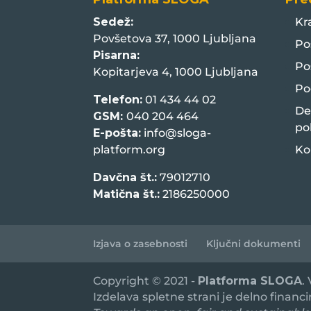
Sedež:
Kr
Povšetova 37, 1000 Ljubljana
Po
Pisarna:
Po
Kopitarjeva 4, 1000 Ljubljana
Po
Telefon:
01 434 44 02
De
GSM:
040 204 464
po
E-pošta:
info@sloga-
platform.org
Ko
Davčna št.:
79012710
Matična št.:
2186250000
Izjava o zasebnosti
Ključni dokumenti
Copyright © 2021 -
Platforma SLOGA
.
Izdelava spletne strani je delno financ