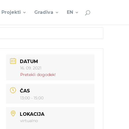
Projekti
Gradiva
EN
DATUM
16. 09. 2021
Pretekli dogodek!
ČAS
13:00 - 15:00
LOKACIJA
virtualno