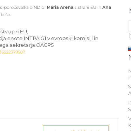
 so-poročevalka o NDICI
Maria Arena
s strani EU in
Ana
do še:
štvo pri EU,
a enote INTPA G1 v evropski komisiji in
nega sekretarja OACPS
83652237958?
M
i
S
A
P
S
V
k