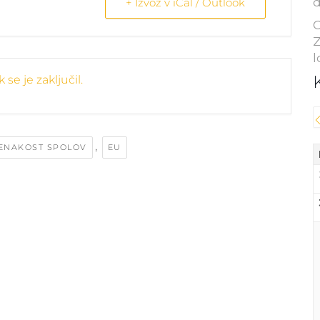
d
+ Izvoz v iCal / Outlook
C
Z
l
se je zaključil.
,
ENAKOST SPOLOV
EU