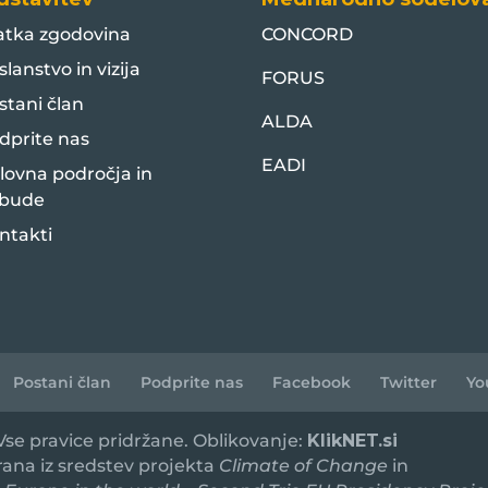
atka zgodovina
CONCORD
slanstvo in vizija
FORUS
stani član
ALDA
dprite nas
EADI
lovna področja in
bude
ntakti
Postani član
Podprite nas
Facebook
Twitter
Yo
 Vse pravice pridržane. Oblikovanje:
KlikNET.si
irana iz sredstev projekta
Climate of Change
in