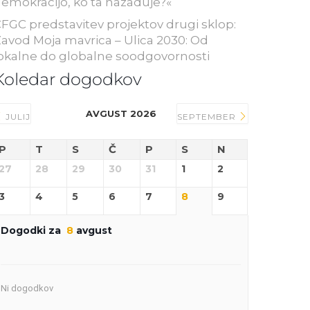
emokracijo, ko ta nazaduje?«
FGC predstavitev projektov drugi sklop:
avod Moja mavrica – Ulica 2030: Od
okalne do globalne soodgovornosti
Koledar dogodkov
AVGUST 2026
JULIJ
SEPTEMBER
P
T
S
Č
P
S
N
27
28
29
30
31
1
2
3
4
5
6
7
8
9
Dogodki za
8
avgust
Ni dogodkov