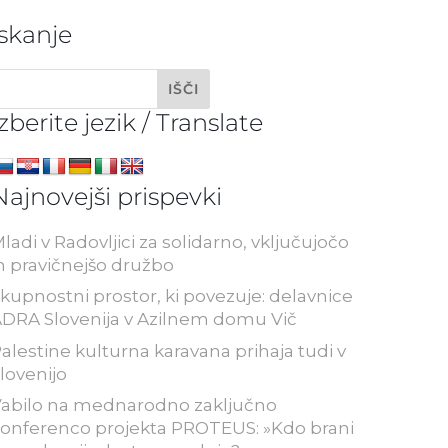
Iskanje
Izberite jezik / Translate
Najnovejši prispevki
ladi v Radovljici za solidarno, vključujočo
n pravičnejšo družbo
kupnostni prostor, ki povezuje: delavnice
DRA Slovenija v Azilnem domu Vič
alestine kulturna karavana prihaja tudi v
lovenijo
abilo na mednarodno zaključno
onferenco projekta PROTEUS: »Kdo brani