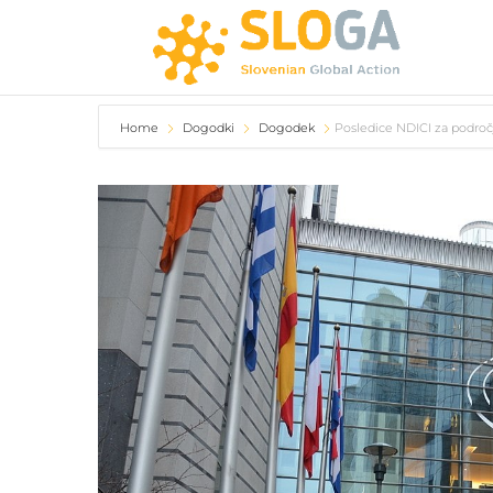
Home
Dogodki
Dogodek
Posledice NDICI za področ