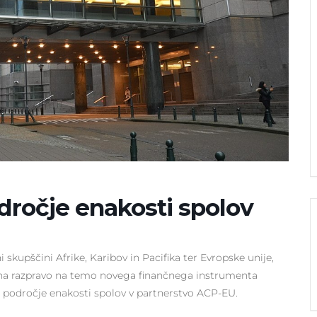
dročje enakosti spolov
upščini Afrike, Karibov in Pacifika ter Evropske unije,
0 na razpravo na temo novega finančnega instrumenta
za področje enakosti spolov v partnerstvo ACP-EU.