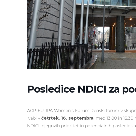
Posledice NDICI za po
ACP-EU JPA Women’s Forum, ženski forum v skupni sk
vabi v
četrtek, 16. septembra
, med 13.00 in 15.3
NDICI, njegovih prioritet in potencialnih posledic 