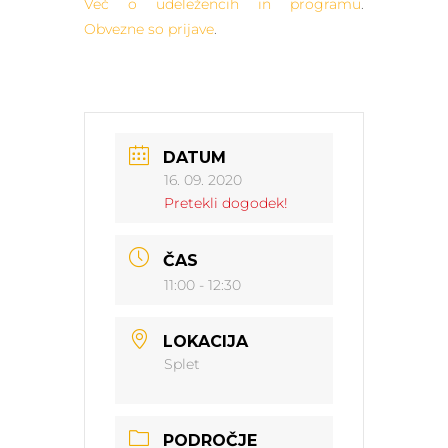
Več o udeležencih in programu
.
Obvezne so prijave
.
DATUM
16. 09. 2020
Pretekli dogodek!
ČAS
11:00 - 12:30
LOKACIJA
Splet
PODROČJE