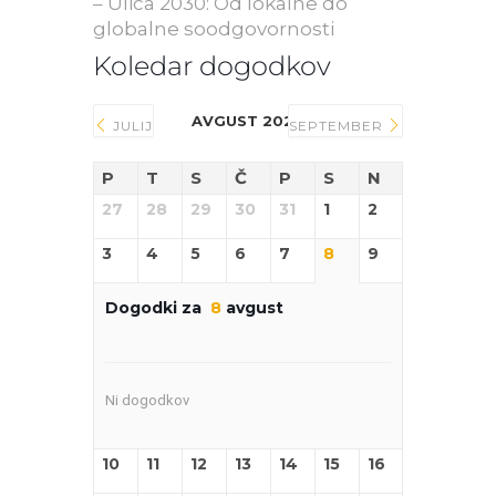
– Ulica 2030: Od lokalne do
globalne soodgovornosti
Koledar dogodkov
AVGUST 2026
JULIJ
SEPTEMBER
P
T
S
Č
P
S
N
27
28
29
30
31
1
2
3
4
5
6
7
8
9
Dogodki za
8
avgust
Ni dogodkov
10
11
12
13
14
15
16