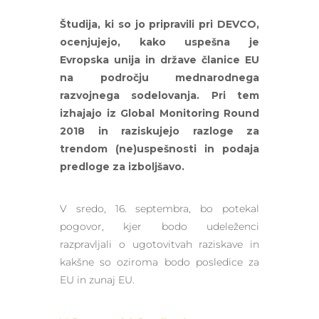
Študija, ki so jo pripravili pri DEVCO,
ocenjujejo, kako uspešna je
Evropska unija in države članice EU
na področju mednarodnega
razvojnega sodelovanja. Pri tem
izhajajo iz Global Monitoring Round
2018 in raziskujejo razloge za
trendom (ne)uspešnosti in podaja
predloge za izboljšavo.
V sredo, 16. septembra, bo potekal
pogovor, kjer bodo udeleženci
razpravljali o ugotovitvah raziskave in
kakšne so oziroma bodo posledice za
EU in zunaj EU.