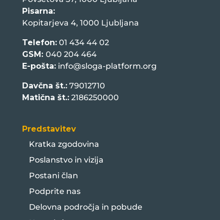
Pisarna:
Kopitarjeva 4, 1000 Ljubljana
Telefon:
01 434 44 02
GSM:
040 204 464
E-pošta:
info@sloga-platform.org
Davčna št.:
79012710
Matična št.:
2186250000
Predstavitev
Kratka zgodovina
Poslanstvo in vizija
Postani član
Podprite nas
Delovna področja in pobude