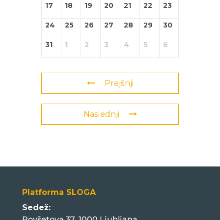
17
18
19
20
21
22
23
24
25
26
27
28
29
30
31
1
2
3
4
5
6
Prejšnji
Naslednji
Platforma SLOGA
Sedež:
Povšetova 37, 1000 Ljubljana