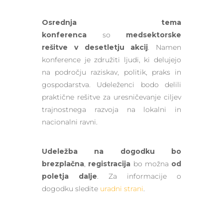
Osrednja tema
konferenca
so
medsektorske
rešitve v desetletju akcij
. Namen
konference je združiti ljudi, ki delujejo
na področju raziskav, politik, praks in
gospodarstva. Udeleženci bodo delili
praktične rešitve za uresničevanje ciljev
trajnostnega razvoja na lokalni in
nacionalni ravni.
Udeležba na dogodku bo
brezplačna
,
registracija
bo možna
od
poletja dalje
. Za informacije o
dogodku sledite
uradni strani
.