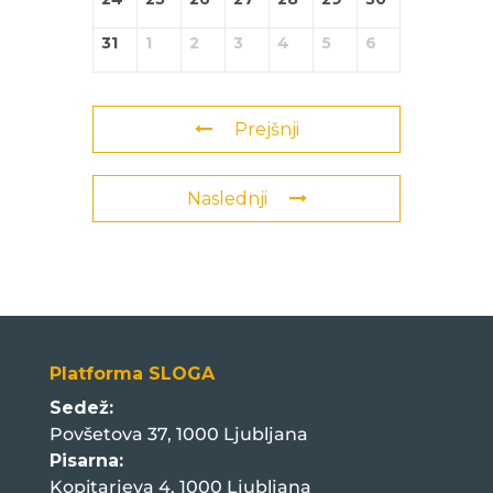
31
1
2
3
4
5
6
Prejšnji
Naslednji
Platforma SLOGA
Sedež:
Povšetova 37, 1000 Ljubljana
Pisarna:
Kopitarjeva 4, 1000 Ljubljana