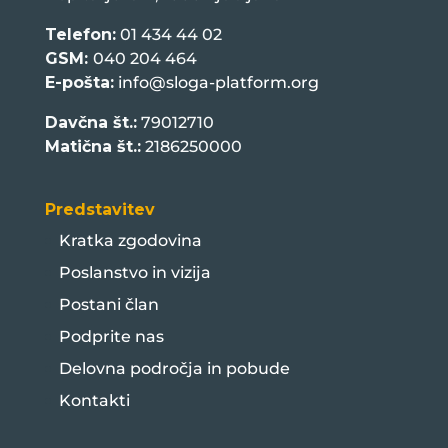
Telefon:
01 434 44 02
GSM:
040 204 464
E-pošta:
info@sloga-platform.org
Davčna št.:
79012710
Matična št.:
2186250000
Predstavitev
Kratka zgodovina
Poslanstvo in vizija
Postani član
Podprite nas
Delovna področja in pobude
Kontakti