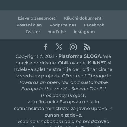
Izjava o zasebnosti
Ključni dokumenti
Postani član
Podprite nas
Facebook
Twitter
YouTube
Instagram
Copyright © 2021 -
Platforma SLOGA
. Vse
pravice pridržane. Oblikovanje:
KlikNET.si
Izdelava spletne strani je delno financirana
iz sredstev projekta
Climate of Change
in
Towards an open, fair and sustainable
Europe in the world – Second Trio EU
Presidency Project
,
ki ju financira Evropska unija in
sofinancirata ministrstvi za javno upravo in
zunanje zadeve.
Vsebina v nobenem delu ne predstavlja