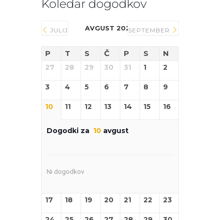
Koledar dogodkov
AVGUST 2026
JULIJ
SEPTEMBER
P
T
S
Č
P
S
N
27
28
29
30
31
1
2
3
4
5
6
7
8
9
10
11
12
13
14
15
16
Dogodki za
10
avgust
Ni dogodkov
17
18
19
20
21
22
23
24
25
26
27
28
29
30