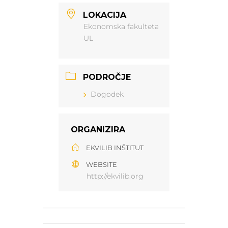
LOKACIJA
Ekonomska fakulteta
UL
PODROČJE
Dogodek
ORGANIZIRA
EKVILIB INŠTITUT
WEBSITE
http://ekvilib.org