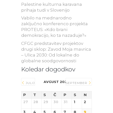
Palestine kulturna karavana
prihaja tudi v Slovenijo
Vabilo na mednarodno
zaključno konferenco projekta
PROTEUS: »Kdo brani
demokracijo, ko ta nazaduje?«
CFGC predstavitev projektov
drugi sklop: Zavod Moja mavrica
– Ulica 2030: Od lokalne do
globalne soodgovornosti
Koledar dogodkov
AVGUST 2026
JULIJ
SEPTEMBER
P
T
S
Č
P
S
N
27
28
29
30
31
1
2
3
4
5
6
7
8
9