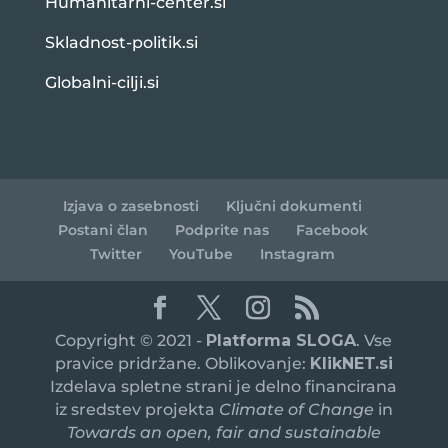
Humanitarni-center.si
Skladnost-politik.si
Globalni-cilji.si
Izjava o zasebnosti
Ključni dokumenti
Postani član
Podprite nas
Facebook
Twitter
YouTube
Instagram
Copyright © 2021 -
Platforma SLOGA
. Vse
pravice pridržane. Oblikovanje:
KlikNET.si
Izdelava spletne strani je delno financirana
iz sredstev projekta
Climate of Change
in
Towards an open, fair and sustainable