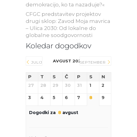
demokracijo, ko ta nazaduje?«
CFGC predstavitev projektov
drugi sklop: Zavod Moja mavrica
– Ulica 2030: Od lokalne do
globalne soodgovornosti
Koledar dogodkov
AVGUST 2026
JULIJ
SEPTEMBER
P
T
S
Č
P
S
N
27
28
29
30
31
1
2
3
4
5
6
7
8
9
Dogodki za
8
avgust