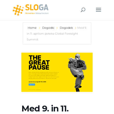
Home
Dogodki
Dogodek
Med 9.
in 11. aprilom poteka Global Foresight
Summit
Med 9. in 11.