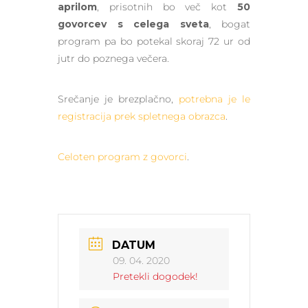
aprilom
, prisotnih bo več kot
50
govorcev s celega sveta
, bogat
program pa bo potekal skoraj 72 ur od
jutr do poznega večera.
Srečanje je brezplačno,
potrebna je le
registracija prek spletnega obrazca
.
Celoten program z govorci
.
DATUM
09. 04. 2020
Pretekli dogodek!