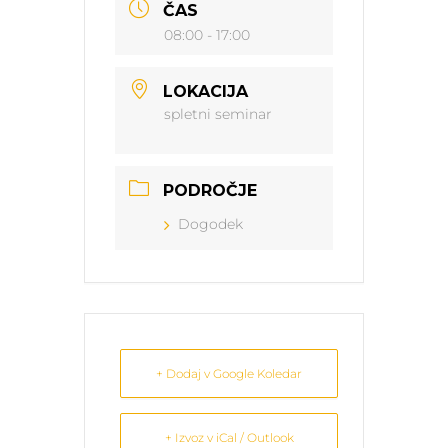
ČAS
08:00 - 17:00
LOKACIJA
spletni seminar
PODROČJE
Dogodek
+ Dodaj v Google Koledar
+ Izvoz v iCal / Outlook