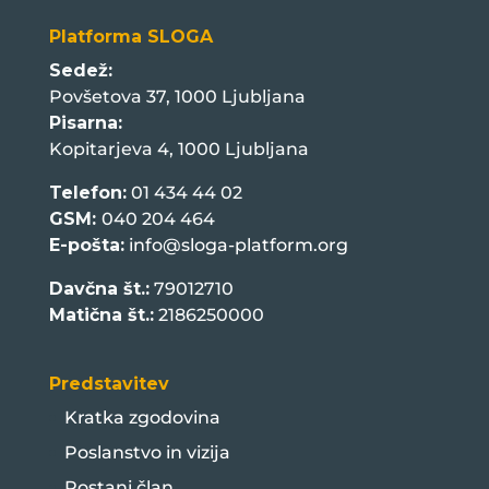
Platforma SLOGA
Sedež:
Povšetova 37, 1000 Ljubljana
Pisarna:
Kopitarjeva 4, 1000 Ljubljana
Telefon:
01 434 44 02
GSM:
040 204 464
E-pošta:
info@sloga-platform.org
Davčna št.:
79012710
Matična št.:
2186250000
Predstavitev
Kratka zgodovina
Poslanstvo in vizija
Postani član