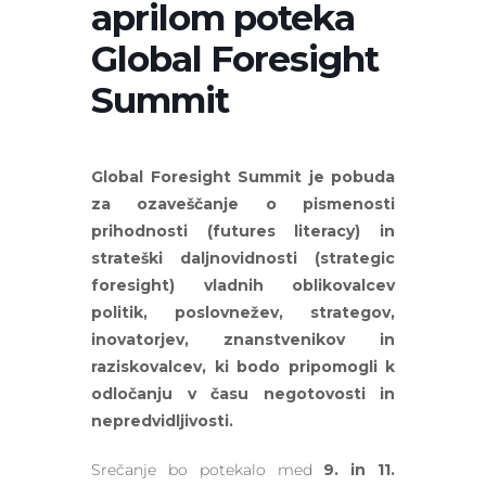
aprilom poteka
Global Foresight
Summit
Global Foresight Summit je pobuda
za ozaveščanje o pismenosti
prihodnosti (futures literacy) in
strateški daljnovidnosti (strategic
foresight) vladnih oblikovalcev
politik, poslovnežev, strategov,
inovatorjev, znanstvenikov in
raziskovalcev, ki bodo pripomogli k
odločanju v času negotovosti in
nepredvidljivosti.
Srečanje bo potekalo med
9. in 11.