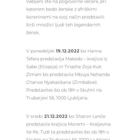
Vabljeni ste na pogovorne večere, pri
katerem bodo ženske z afriškimi
koreninami na svoj način predstavili
širši množici ljudi teh legendarnih
žensk.
V ponedeljek
19.12.2022
bo Hanna
Tefera predstavlja Makedo – kraljice iz
Sabe (Etiopija) in Tinashe Zoja Kuk
Zimani bo predstavila Mbuya Nehanda
Charwe Nyakasikana (Zimbabve).
Predstavitev bo ob 18h v Skuhni na
Trubarjevi 56, 1000 Ljubljana.
V sredo
21.12.2022
bo Sharon Lenče
predstavila kraljica Moremi – Kraljevina
Ile-Ife. Tudi ta predstavitev bo ob 18h v
Skuhni na Trubarjevi 56, 1000 Ljubljana.