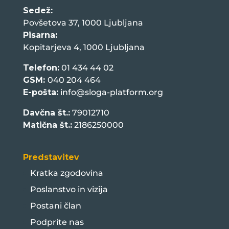
Sedež:
Povšetova 37, 1000 Ljubljana
Pisarna:
Kopitarjeva 4, 1000 Ljubljana
Telefon:
01 434 44 02
GSM:
040 204 464
E-pošta:
info@sloga-platform.org
Davčna št.:
79012710
Matična št.:
2186250000
Predstavitev
Kratka zgodovina
Poslanstvo in vizija
Postani član
Podprite nas