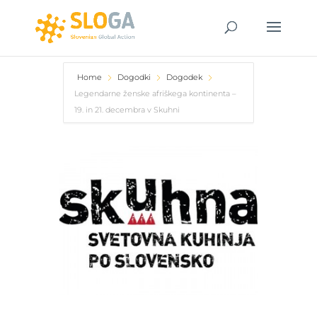
Home
Dogodki
Dogodek
Legendarne ženske afriškega kontinenta –
19. in 21. decembra v Skuhni