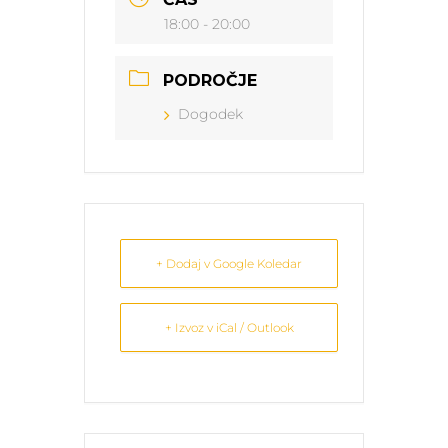
18:00 - 20:00
PODROČJE
Dogodek
+ Dodaj v Google Koledar
+ Izvoz v iCal / Outlook