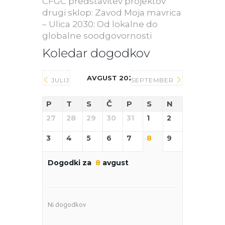
CFGC predstavitev projektov
drugi sklop: Zavod Moja mavrica
– Ulica 2030: Od lokalne do
globalne soodgovornosti
Koledar dogodkov
AVGUST 2026
JULIJ
SEPTEMBER
P
T
S
Č
P
S
N
27
28
29
30
31
1
2
3
4
5
6
7
8
9
Dogodki za
8
avgust
Ni dogodkov