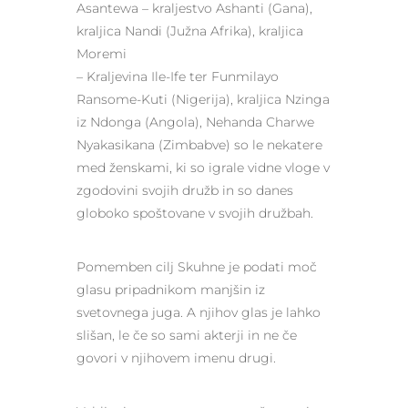
Asantewa – kraljestvo Ashanti (Gana),
kraljica Nandi (Južna Afrika), kraljica
Moremi
– Kraljevina Ile-Ife ter Funmilayo
Ransome-Kuti (Nigerija), kraljica Nzinga
iz Ndonga (Angola), Nehanda Charwe
Nyakasikana (Zimbabve) so le nekatere
med ženskami, ki so igrale vidne vloge v
zgodovini svojih družb in so danes
globoko spoštovane v svojih družbah.
Pomemben cilj Skuhne je podati moč
glasu pripadnikom manjšin iz
svetovnega juga. A njihov glas je lahko
slišan, le če so sami akterji in ne če
govori v njihovem imenu drugi.