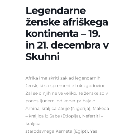
Legendarne
ženske afriškega
kontinenta – 19.
in 21. decembra v
Skuhni
Afrika ima skriti zaklad legendarnih
žensk, ki so spremenile tok zgodovine.
Žal se o njih ne ve veliko. Te ženske so v
ponos ljudem, od koder prihajajo.
Amina, kraljica Zarije (Nigerija), Makeda
– kraljica iz Sabe (Etiopija), Nefertiti –
kraljica
starodavnega Kemeta (Egipt), Yaa