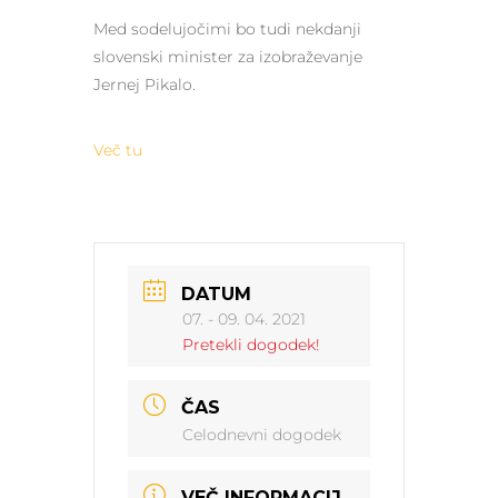
Med sodelujočimi bo tudi nekdanji
slovenski minister za izobraževanje
Jernej Pikalo.
Več tu
DATUM
07. - 09. 04. 2021
Pretekli dogodek!
ČAS
Celodnevni dogodek
VEČ INFORMACIJ