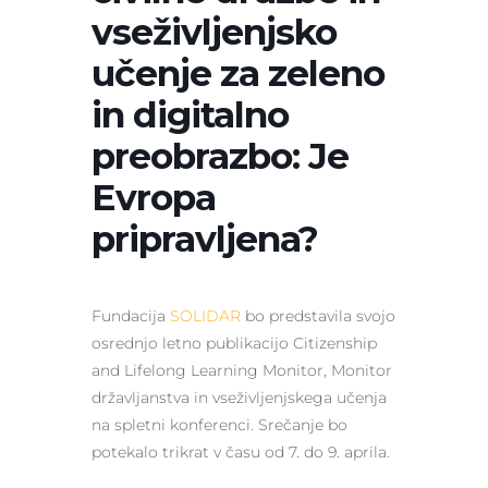
vseživljenjsko
učenje za zeleno
in digitalno
preobrazbo: Je
Evropa
pripravljena?
Fundacija
SOLIDAR
bo predstavila svojo
osrednjo letno publikacijo Citizenship
and Lifelong Learning Monitor, Monitor
državljanstva in vseživljenjskega učenja
na spletni konferenci. Srečanje bo
potekalo trikrat v času od 7. do 9. aprila.