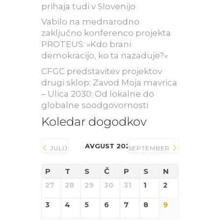
prihaja tudi v Slovenijo
Vabilo na mednarodno
zaključno konferenco projekta
PROTEUS: »Kdo brani
demokracijo, ko ta nazaduje?«
CFGC predstavitev projektov
drugi sklop: Zavod Moja mavrica
– Ulica 2030: Od lokalne do
globalne soodgovornosti
Koledar dogodkov
AVGUST 2026
JULIJ
SEPTEMBER
P
T
S
Č
P
S
N
27
28
29
30
31
1
2
3
4
5
6
7
8
9