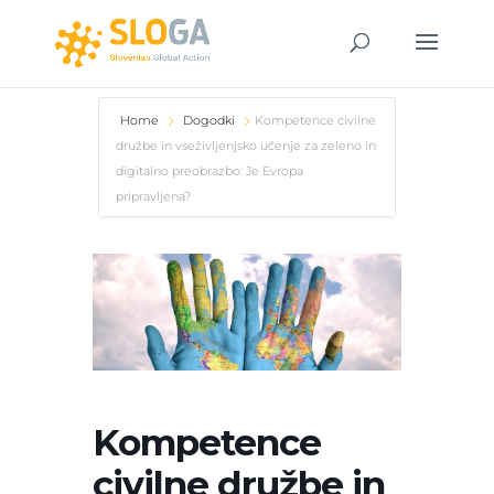
Home
Dogodki
Kompetence civilne
družbe in vseživljenjsko učenje za zeleno in
digitalno preobrazbo: Je Evropa
pripravljena?
Kompetence
civilne družbe in