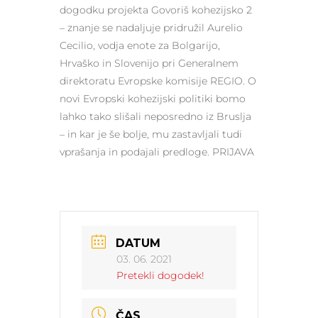
dogodku projekta Govoriš kohezijsko 2
– znanje se nadaljuje pridružil Aurelio
Cecilio, vodja enote za Bolgarijo,
Hrvaško in Slovenijo pri Generalnem
direktoratu Evropske komisije REGIO. O
novi Evropski kohezijski politiki bomo
lahko tako slišali neposredno iz Bruslja
– in kar je še bolje, mu zastavljali tudi
vprašanja in podajali predloge. PRIJAVA
DATUM
03. 06. 2021
Pretekli dogodek!
ČAS