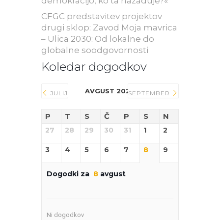
demokracijo, ko ta nazaduje?«
CFGC predstavitev projektov
drugi sklop: Zavod Moja mavrica
– Ulica 2030: Od lokalne do
globalne soodgovornosti
Koledar dogodkov
AVGUST 2026
JULIJ
SEPTEMBER
P
T
S
Č
P
S
N
27
28
29
30
31
1
2
3
4
5
6
7
8
9
Dogodki za
8
avgust
Ni dogodkov