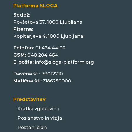
Platforma SLOGA
Sedež:
Povšetova 37, 1000 Ljubljana
Pisarna:
Kopitarjeva 4, 1000 Ljubljana
Telefon:
01 434 44 02
GSM:
040 204 464
E-pošta:
info@sloga-platform.org
Davčna št.:
79012710
Matična št.:
2186250000
Predstavitev
Kratka zgodovina
Poslanstvo in vizija
Postani član