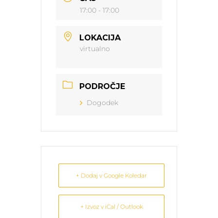
17:00 - 17:00
LOKACIJA
virtualno
PODROČJE
Dogodek
+ Dodaj v Google Koledar
+ Izvoz v iCal / Outlook