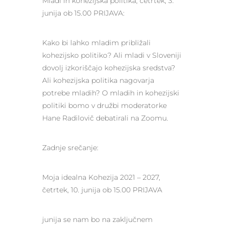
Mladi in kohezijska politika, četrtek, 3.
junija ob 15.00 PRIJAVA:
Kako bi lahko mladim približali
kohezijsko politiko? Ali mladi v Sloveniji
dovolj izkoriščajo kohezijska sredstva?
Ali kohezijska politika nagovarja
potrebe mladih? O mladih in kohezijski
politiki bomo v družbi moderatorke
Hane Radilovič debatirali na Zoomu.
Zadnje srečanje:
Moja idealna Kohezija 2021 – 2027,
četrtek, 10. junija ob 15.00 PRIJAVA
junija se nam bo na zaključnem