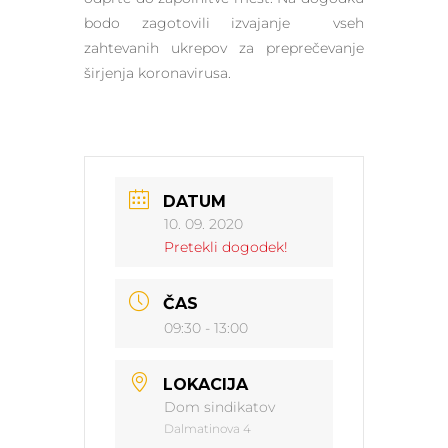
bodo zagotovili izvajanje vseh
zahtevanih ukrepov za preprečevanje
širjenja koronavirusa.
DATUM
10. 09. 2020
Pretekli dogodek!
ČAS
09:30 - 13:00
LOKACIJA
Dom sindikatov
Dalmatinova 4