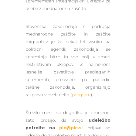
spremembah integracijskih ukrepov za
osebe z mednarodno zaščito.
Slovenska zakonodaja s področja
mednarodne zaščite in zaščite
migrantov je že nekaj let visoko na
politični agendi; zakonodaja se
spreminja hitro in vse bolj v smeri
restriktivnih ukrepov. Z namenom
jasnejše osvetlitve predlaganih
sprememb, predvsem pa posledic
takšne zakonodaje, organizirajo
razpravo v dveh delih (
program
).
Število mest na dogodku je omejeno,
zato prosijo, da svojo
udeležbo
potrdite na
pic@pic.si
; prijave so
odprte do zapolnitve mest. Na dogodku