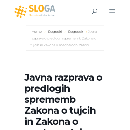
Home
Dogodki
Dogodek
Javna
razprava o predlogih sprememb Zakona o
tujcih in Zakona o mednarodni zaščiti
Javna razprava o
predlogih
sprememb
Zakona o tujcih
in Zakona o