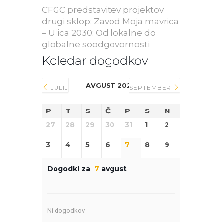
CFGC predstavitev projektov
drugi sklop: Zavod Moja mavrica
– Ulica 2030: Od lokalne do
globalne soodgovornosti
Koledar dogodkov
AVGUST 2026
JULIJ
SEPTEMBER
P
T
S
Č
P
S
N
27
28
29
30
31
1
2
3
4
5
6
7
8
9
Dogodki za
7
avgust
Ni dogodkov