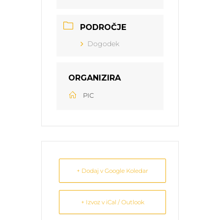
PODROČJE
Dogodek
ORGANIZIRA
PIC
+ Dodaj v Google Koledar
+ Izvoz v iCal / Outlook