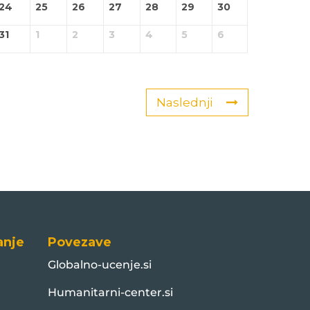
24
25
26
27
28
29
30
31
1
2
3
4
5
6
Naslednji
anje
Povezave
Globalno-ucenje.si
Humanitarni-center.si