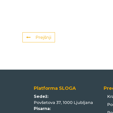
Prejšnji
Platforma SLOGA
Pre
Sedež:
Kr
Povšetova 37, 1000 Ljubljana
Po
Pisarna:
Po