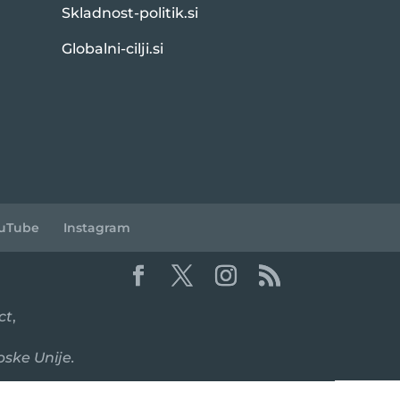
Skladnost-politik.si
Globalni-cilji.si
uTube
Instagram
ct
,
pske Unije.