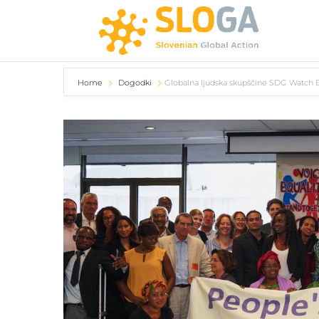
Home
Dogodki
Globalna ljudska skupščine SDG Watch 