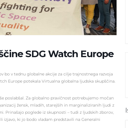
pščine SDG Watch Europe
bo v tednu globalne akcije za cilje trajnostnega razvoja
tch Europe potekala Virtualna globalna ljudska skupščina.
je še poslabšal. Za globalno pravičnost potrebujemo močan
ganizacij žensk, mladih, starejših in marginaliziranih ljudi z
ni. Prinašajo poglede iz skupnosti – tudi z ljudskih zborov,
i izjavo, ki jo bodo vladam predstavili na Generalni