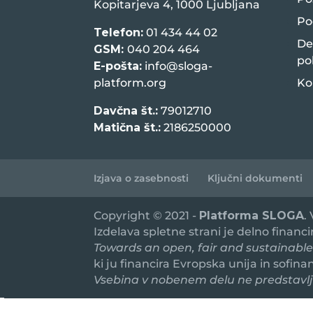
Kopitarjeva 4, 1000 Ljubljana
Po
Telefon:
01 434 44 02
De
GSM:
040 204 464
po
E-pošta:
info@sloga-
platform.org
Ko
Davčna št.:
79012710
Matična št.:
2186250000
Izjava o zasebnosti
Ključni dokumenti
Copyright © 2021 -
Platforma SLOGA
.
Izdelava spletne strani je delno financ
Towards an open, fair and sustainable
ki ju financira Evropska unija in sofin
Vsebina v nobenem delu ne predstavlja