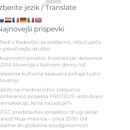
Izberite jezik / Translate
Najnovejši prispevki
ladi v Radovljici za solidarno, vključujočo
n pravičnejšo družbo
kupnostni prostor, ki povezuje: delavnice
DRA Slovenija v Azilnem domu Vič
alestine kulturna karavana prihaja tudi v
lovenijo
abilo na mednarodno zaključno
onferenco projekta PROTEUS: »Kdo brani
emokracijo, ko ta nazaduje?«
FGC predstavitev projektov drugi sklop:
avod Moja mavrica – Ulica 2030: Od
okalne do globalne soodgovornosti