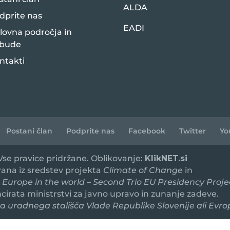
ALDA
dprite nas
EADI
lovna področja in
bude
ntakti
Postani član
Podprite nas
Facebook
Twitter
Yo
 Vse pravice pridržane. Oblikovanje:
KlikNET.si
irana iz sredstev projekta
Climate of Change
in
 Europe in the world – Second Trio EU Presidency Proje
ancirata ministrstvi za javno upravo in zunanje zadeve.
 uradnega stališča Vlade Republike Slovenije ali Evro