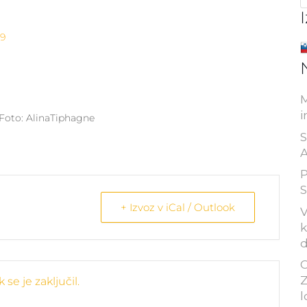
9
M
i
. Foto: AlinaTiphagne
S
A
P
S
+ Izvoz v iCal / Outlook
V
k
d
C
Z
se je zaključil.
l