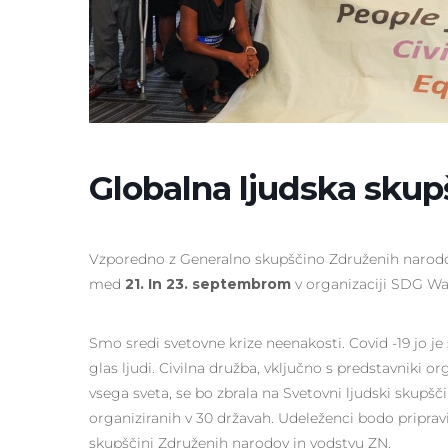
Globalna ljudska sku
Vzporedno z Generalno skupščino Združenih narodov 
med
21. In 23. septembrom
v organizaciji SDG Wa
Smo sredi svetovne krize neenakosti. Covid -19 jo 
glas ljudi. Civilna družba, vključno s predstavniki or
vsega sveta, se bo zbrala na Svetovni ljudski skupšči
organiziranih v 30 državah. Udeleženci bodo pripravil
skupščini Združenih narodov in vodstvu ZN.