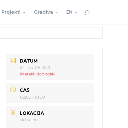
Projekti
Gradiva
EN
DATUM
21. - 23. 09. 2021
Pretekli dogodek!
ČAS
08:00 - 18:00
LOKACIJA
virtualno