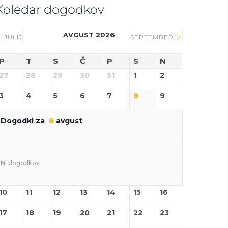
Koledar dogodkov
AVGUST 2026
JULIJ
SEPTEMBER
P
T
S
Č
P
S
N
27
28
29
30
31
1
2
3
4
5
6
7
8
9
Dogodki za
8
avgust
Ni dogodkov
10
11
12
13
14
15
16
17
18
19
20
21
22
23