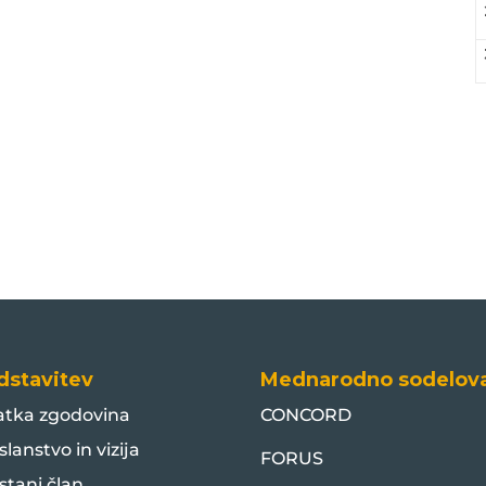
dstavitev
Mednarodno sodelov
atka zgodovina
CONCORD
slanstvo in vizija
FORUS
stani član