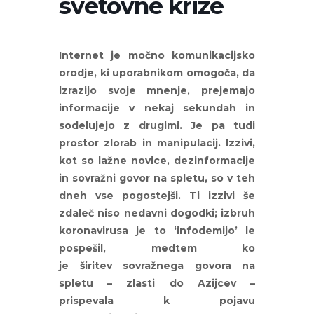
svetovne krize
Internet je močno komunikacijsko
orodje, ki uporabnikom omogoča, da
izrazijo svoje mnenje, prejemajo
informacije v nekaj sekundah in
sodelujejo z drugimi. Je pa tudi
prostor zlorab in manipulacij. Izzivi,
kot so lažne novice, dezinformacije
in sovražni govor na spletu, so v teh
dneh vse pogostejši. Ti izzivi še
zdaleč niso nedavni dogodki; izbruh
koronavirusa je to ‘infodemijo’ le
pospešil, medtem ko
je širitev sovražnega govora na
spletu – zlasti do Azijcev –
prispevala k pojavu