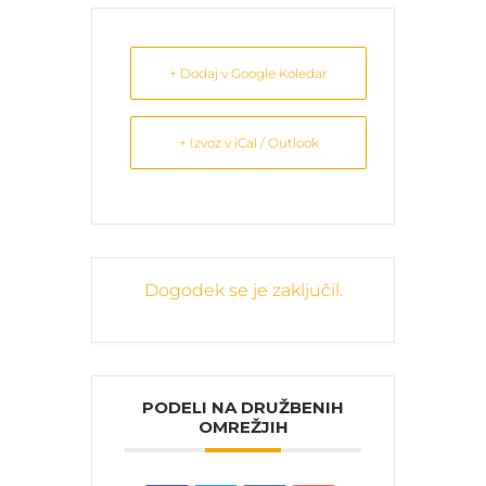
+ Dodaj v Google Koledar
+ Izvoz v iCal / Outlook
Dogodek se je zaključil.
PODELI NA DRUŽBENIH
OMREŽJIH