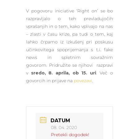
V pogovoru iniciative ‘Right on’ se bo
razpravljalo o teh prevladujočih
vprašanjih in o tem, kako vplivajo na nas
– zlasti v času krize, pa tudi o tem, kaj
lahko črpamo iz izkušenj pri poskusu
učinkovitega spoprijemanja s t.i. fake
news in spletnim sovražnim
govorom. Pridružite se njihovi razpravi
v
sredo, 8. aprila, ob 15. uri
. Več o
govorcih in prijave na
povezavi
.
DATUM
08. 04. 2020
Pretekli dogodek!