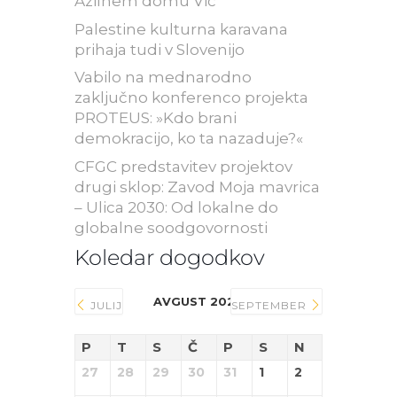
Azilnem domu Vič
Palestine kulturna karavana
prihaja tudi v Slovenijo
Vabilo na mednarodno
zaključno konferenco projekta
PROTEUS: »Kdo brani
demokracijo, ko ta nazaduje?«
CFGC predstavitev projektov
drugi sklop: Zavod Moja mavrica
– Ulica 2030: Od lokalne do
globalne soodgovornosti
Koledar dogodkov
AVGUST 2026
JULIJ
SEPTEMBER
P
T
S
Č
P
S
N
27
28
29
30
31
1
2