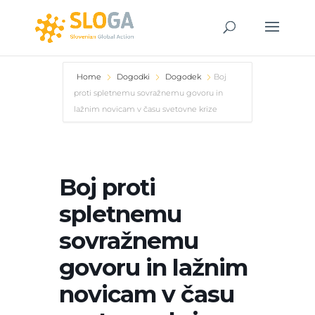
Home
Dogodki
Dogodek
Boj
proti spletnemu sovražnemu govoru in
lažnim novicam v času svetovne krize
Boj proti
spletnemu
sovražnemu
govoru in lažnim
novicam v času