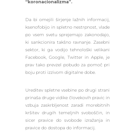
“koronacionalizma”.
Da bi omejili širjenje lažnih informacij,
ksenofobijo in spletno nestrpnost, vlade
po vsem svetu sprejemajo zakonodajo,
ki sankcionira takšno ravnanje. Zasebni
sektor, ki ga vodijo tehnološki velikani
Facebook, Google, Twitter in Apple, je
prav tako prevzel pobudo za pomoč pri
boju proti izzivom digitalne dobe.
Ureditev spletne vsebine po drugi strani
prinaša druge vidike človekovih pravic in
vzbuja zaskrbljenost zaradi morebitnih
kršitev drugih temeljnih svoboščin, in
sicer pravice do svobode izražanja in
pravice do dostopa do informacij.