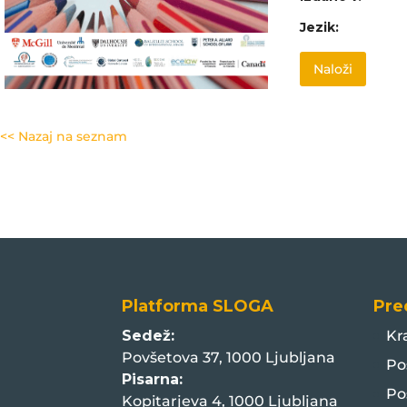
Jezik:
Naloži
<< Nazaj na seznam
Platforma SLOGA
Pre
Sedež:
Kr
Povšetova 37, 1000 Ljubljana
Po
Pisarna:
Po
Kopitarjeva 4, 1000 Ljubljana