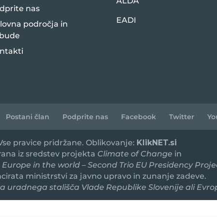
ALDA
dprite nas
EADI
lovna področja in
bude
ntakti
Postani član
Podprite nas
Facebook
Twitter
Yo
 Vse pravice pridržane. Oblikovanje:
KlikNET.si
irana iz sredstev projekta
Climate of Change
in
 Europe in the world – Second Trio EU Presidency Proje
ancirata ministrstvi za javno upravo in zunanje zadeve.
 uradnega stališča Vlade Republike Slovenije ali Evro