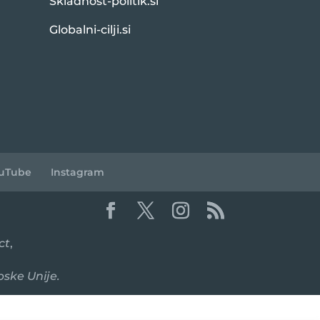
Skladnost-politik.si
Globalni-cilji.si
uTube
Instagram
ct
,
pske Unije.