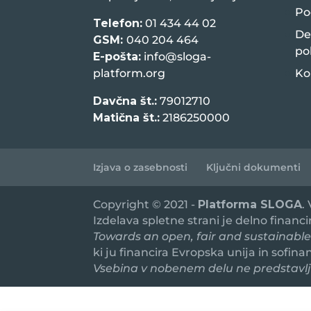
Po
Telefon:
01 434 44 02
De
GSM:
040 204 464
po
E-pošta:
info@sloga-
platform.org
Ko
Davčna št.:
79012710
Matična št.:
2186250000
Izjava o zasebnosti
Ključni dokumenti
Copyright © 2021 -
Platforma SLOGA
.
Izdelava spletne strani je delno financ
Towards an open, fair and sustainable
ki ju financira Evropska unija in sofin
Vsebina v nobenem delu ne predstavlja