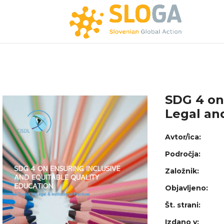
SDG 4 on 
Legal and
Avtor/ica:
Področja:
Založnik:
Objavljeno:
Št. strani:
Izdano v: