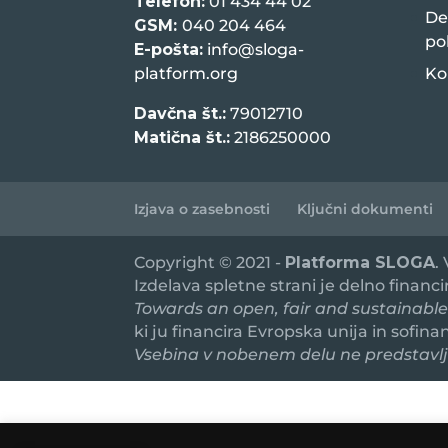
Telefon:
01 434 44 02
De
GSM:
040 204 464
po
E-pošta:
info@sloga-
platform.org
Ko
Davčna št.:
79012710
Matična št.:
2186250000
Izjava o zasebnosti
Ključni dokumenti
Copyright © 2021 -
Platforma SLOGA
.
Izdelava spletne strani je delno financ
Towards an open, fair and sustainable
ki ju financira Evropska unija in sofin
Vsebina v nobenem delu ne predstavlja