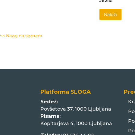
Jezik:
Naloži
<< Nazaj na seznam
Platforma SLOGA
Pre
Sedež:
Kr
Povšetova 37, 1000 Ljubljana
Po
Pisarna:
Po
Kopitarjeva 4, 1000 Ljubljana
Po