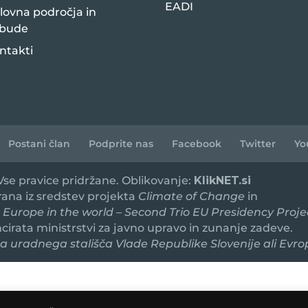
EADI
lovna področja in
bude
ntakti
Postani član
Podprite nas
Facebook
Twitter
Yo
 Vse pravice pridržane. Oblikovanje:
KlikNET.si
irana iz sredstev projekta
Climate of Change
in
 Europe in the world – Second Trio EU Presidency Proje
ancirata ministrstvi za javno upravo in zunanje zadeve.
 uradnega stališča Vlade Republike Slovenije ali Evro