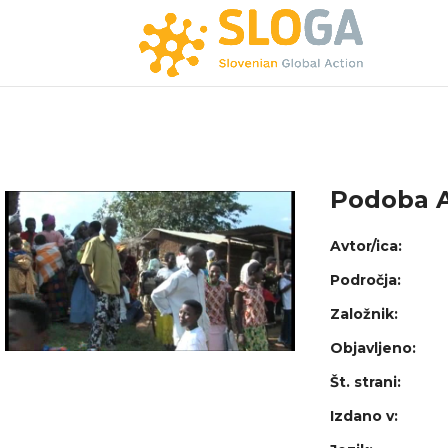
Podoba A
Avtor/ica:
Področja:
Založnik:
Objavljeno:
Št. strani:
Izdano v: