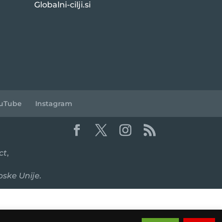
Globalni-cilji.si
uTube
Instagram
ct
,
pske Unije.