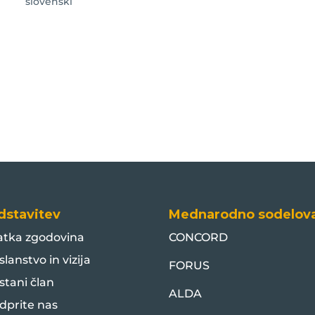
slovenski
dstavitev
Mednarodno sodelov
atka zgodovina
CONCORD
slanstvo in vizija
FORUS
stani član
ALDA
dprite nas