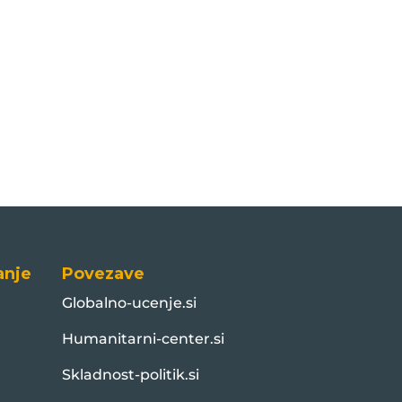
anje
Povezave
Globalno-ucenje.si
Humanitarni-center.si
Skladnost-politik.si