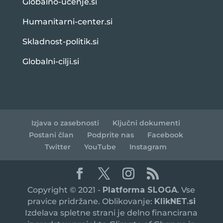
Globalno-ucenje.si
Humanitarni-center.si
Skladnost-politik.si
Globalni-cilji.si
Izjava o zasebnosti
Ključni dokumenti
Postani član
Podprite nas
Facebook
Twitter
YouTube
Instagram
Copyright © 2021 -
Platforma SLOGA
. Vse
pravice pridržane. Oblikovanje:
KlikNET.si
Izdelava spletne strani je delno financirana