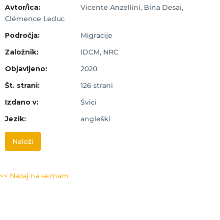
Avtor/ica:
Vicente Anzellini, Bina Desai,
Clémence Leduc
Področja:
Migracije
Založnik:
IDCM, NRC
Objavljeno:
2020
Št. strani:
126 strani
Izdano v:
Švici
Jezik:
angleški
Naloži
<< Nazaj na seznam