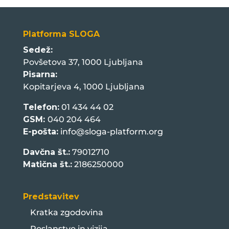
Platforma SLOGA
Sedež:
Povšetova 37, 1000 Ljubljana
Pisarna:
Kopitarjeva 4, 1000 Ljubljana
Telefon:
01 434 44 02
GSM:
040 204 464
E-pošta:
info@sloga-platform.org
Davčna št.:
79012710
Matična št.:
2186250000
Predstavitev
Kratka zgodovina
Poslanstvo in vizija