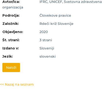
Avtor/ica:
IFRC, UNICEF, Svetovna zdravstvena
organizacija
Področja:
Človekove pravice
Založnik:
Rdeči križ Slovenije
Objavljeno:
2020
Št. strani:
3 strani
Izdano v:
Sloveniji
Jezik:
slovenski
Naloži
<< Nazaj na seznam