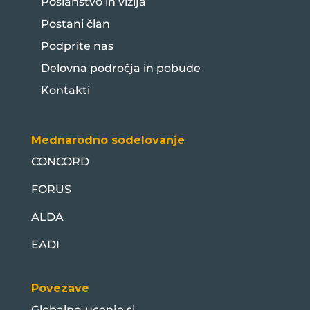
Poslanstvo in vizija
Postani član
Podprite nas
Delovna področja in pobude
Kontakti
Mednarodno sodelovanje
CONCORD
FORUS
ALDA
EADI
Povezave
Globalno-ucenje.si