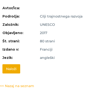
Avtor/ica:
Področja:
Cilji trajnostnega razvoja
Založnik:
UNESCO
Objavljeno:
2017
Št. strani:
80 strani
Izdano v:
Franciji
Jezik:
angleški
Naloži
<< Nazaj na seznam