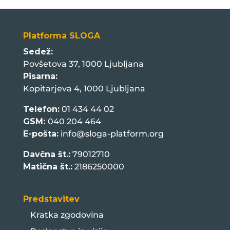
Platforma SLOGA
Sedež:
Povšetova 37, 1000 Ljubljana
Pisarna:
Kopitarjeva 4, 1000 Ljubljana
Telefon:
01 434 44 02
GSM:
040 204 464
E-pošta:
info@sloga-platform.org
Davčna št.:
79012710
Matična št.:
2186250000
Predstavitev
Kratka zgodovina