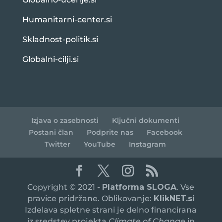
Humanitarni-center.si
Skladnost-politik.si
Globalni-cilji.si
Izjava o zasebnosti
Ključni dokumenti
Postani član
Podprite nas
Facebook
Twitter
YouTube
Instagram
Copyright © 2021 -
Platforma SLOGA
. Vse
pravice pridržane. Oblikovanje:
KlikNET.si
Izdelava spletne strani je delno financirana
iz sredstev projekta
Climate of Change
in