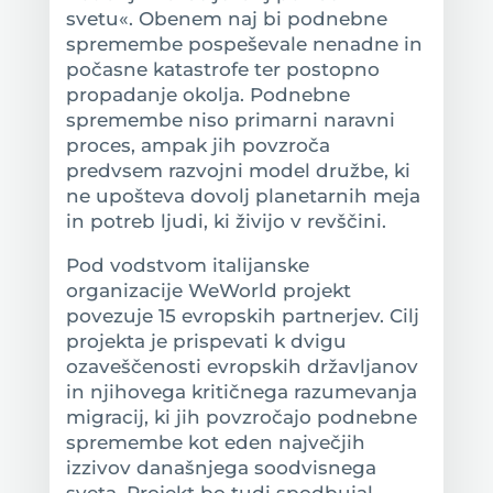
svetu«. Obenem naj bi podnebne
spremembe pospeševale nenadne in
počasne katastrofe ter postopno
propadanje okolja. Podnebne
spremembe niso primarni naravni
proces, ampak jih povzroča
predvsem razvojni model družbe, ki
ne upošteva dovolj planetarnih meja
in potreb ljudi, ki živijo v revščini.
Pod vodstvom italijanske
organizacije WeWorld projekt
povezuje 15 evropskih partnerjev. Cilj
projekta je prispevati k dvigu
ozaveščenosti evropskih državljanov
in njihovega kritičnega razumevanja
migracij, ki jih povzročajo podnebne
spremembe kot eden največjih
izzivov današnjega soodvisnega
sveta. Projekt bo tudi spodbujal