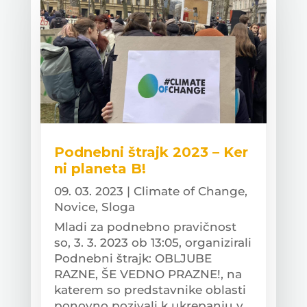
Podnebni štrajk 2023 – Ker
ni planeta B!
09. 03. 2023
|
Climate of Change
,
Novice
,
Sloga
Mladi za podnebno pravičnost
so, 3. 3. 2023 ob 13:05, organizirali
Podnebni štrajk: OBLJUBE
RAZNE, ŠE VEDNO PRAZNE!, na
katerem so predstavnike oblasti
ponovno pozivali k ukrepanju v