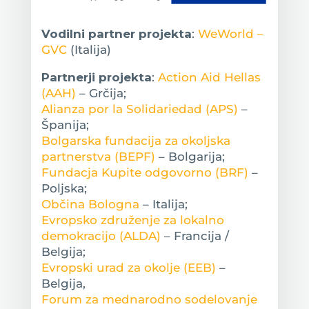
Vodilni partner projekta
:
WeWorld –
GVC
(Italija)
Partnerji projekta
:
Action Aid Hellas
(AAH)
– Grčija;
Alianza por la Solidariedad (APS)
–
Španija;
Bolgarska fundacija za okoljska
partnerstva (BEPF)
– Bolgarija;
Fundacja Kupite odgovorno (BRF)
–
Poljska;
Občina Bologna
– Italija;
Evropsko združenje za lokalno
demokracijo (ALDA)
– Francija /
Belgija;
Evropski urad za okolje (EEB)
–
Belgija,
Forum za mednarodno sodelovanje