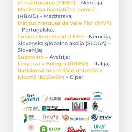
in načrtovanje (FINEP)
– Nemčija;
Madžarska baptistična pomoč
(HBAID) – Madžarska;
Inštitut Marques de Valle Flor (IMVF)
– Portugalska;
Oxfam Deutchland (ODE)
– Nemčija;
Slovenska globalna akcija (SLOGA) –
Slovenija;
Suedwind
– Avstrija;
Univerza v Bologni (UNIBO)
– Italija;
Raziskovalno središče Univerza v
Nikoziji (RCSWSP)
– Ciper.