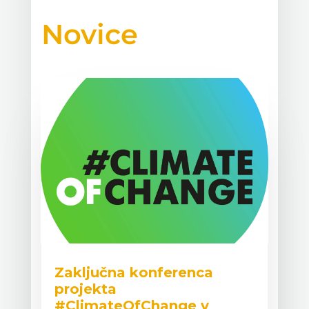
Novice
Zaključna konferenca
projekta
#ClimateOfChange v