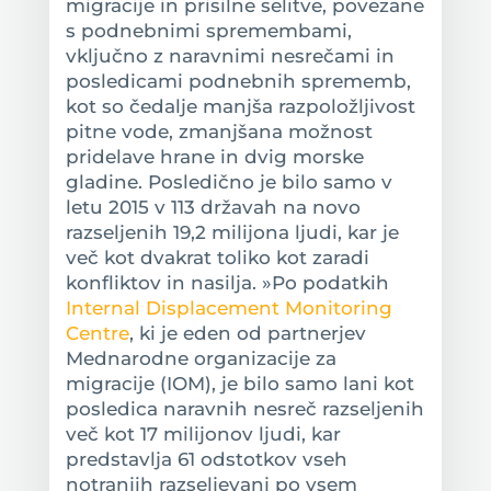
migracije in prisilne selitve, povezane
s podnebnimi spremembami,
vključno z naravnimi nesrečami in
posledicami podnebnih sprememb,
kot so čedalje manjša razpoložljivost
pitne vode, zmanjšana možnost
pridelave hrane in dvig morske
gladine. Posledično je bilo samo v
letu 2015 v 113 državah na novo
razseljenih 19,2 milijona ljudi, kar je
več kot dvakrat toliko kot zaradi
konfliktov in nasilja. »Po podatkih
Internal Displacement Monitoring
Centre
, ki je eden od partnerjev
Mednarodne organizacije za
migracije (IOM), je bilo samo lani kot
posledica naravnih nesreč razseljenih
več kot 17 milijonov ljudi, kar
predstavlja 61 odstotkov vseh
notranjih razseljevanj po vsem