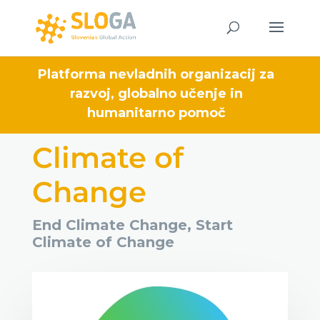
Platforma nevladnih organizacij za
razvoj, globalno učenje in
humanitarno pomoč
Climate of
Change
End Climate Change, Start
Climate of Change